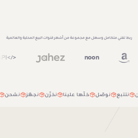
ربط تقني متكامل وسهل مع مجموعة من أشهر قنوات البيع المحلية والعالمية
noo
Custom API
</>
نشحن
نتتبع
نوصّل
خلّها علينا
نخزّن
نجهّز
نش