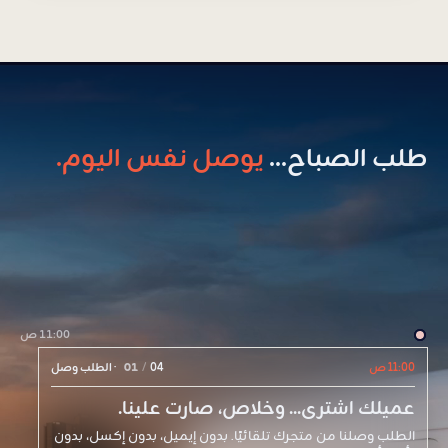
طلب الصباح...
يوصل نفس اليوم.
11:00 ص
11:00 ص
04
/
01
·
الطلب وصل
عميلك اشترى... وخلاص، صارت علينا.
الطلب وصلنا من متجرك تلقائيًا. بدون إيميل، بدون إكسل، بدون