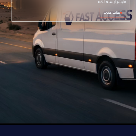
«أبشر أرسله لك».
طلب جديد