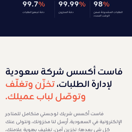
99.7
99.99
98
%
%
%
الطلبات المشحونة ضمن
دقة المخزون
دقة تجهيز الطلبات
الوقت المحدد
فاست أكسس شركة سعودية
لإدارة الطلبات،
تخزّن وتغلّف
وتوصّل لباب عميلك.
فاست أكسس شريك لوجستي متكامل للمتاجر
الإلكترونية في السعودية. أرسل لنا مخزونك، ونتولى عنك
كل شي بعدها: تخزين آمن، تغليف بهوية علامتك،