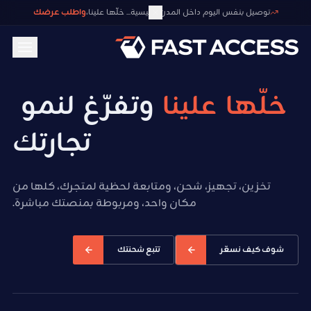
واطلب عرضك
توصيل بنفس اليوم داخل المدن الرئيسية... خلّها علينا،
خلّها
علينا
وتفرّغ
لنمو
تجارتك
تخزين، تجهيز، شحن، ومتابعة لحظية لمتجرك، كلها من
مكان واحد، ومربوطة بمنصتك مباشرة.
شوف كيف نسعّر
تتبع شحنتك